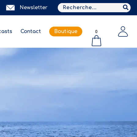
Search
Newsletter
for:
asts
Contact
Boutique
0