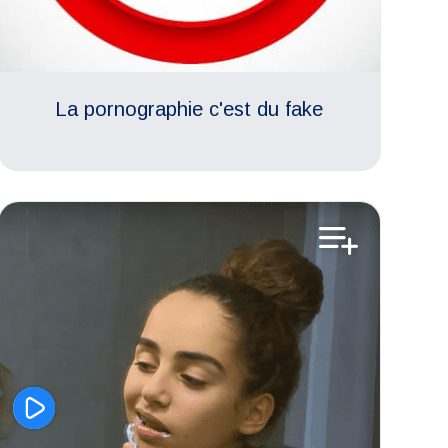
La pornographie c'est du fake
Aimer son corps
Estime de soi
Etre adulte