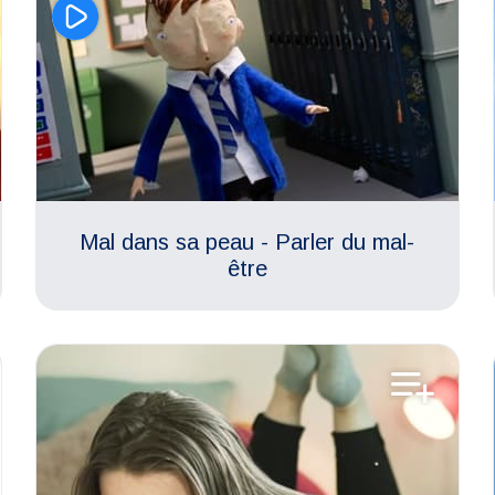
Mal dans sa peau - Parler du mal-
être
Relations amoureuses
Climat scolaire
Cyber-harcèlement