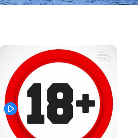
Sexualité
Aimer son corps
Education affective et sexuelle