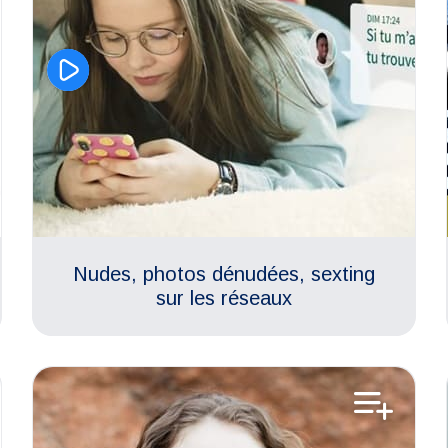
Nudes, photos dénudées, sexting
sur les réseaux
Aimer son corps
Egalité femmes-hommes
Estime de soi