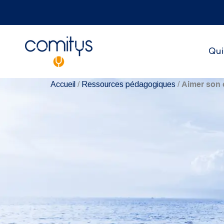
Aller
au
contenu
Qui
Aimer son 
Accueil
/
Ressources pédagogiques
/