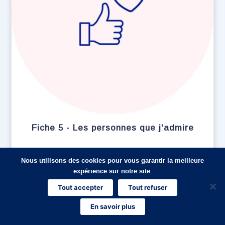
Fiche 5 - Les personnes que j'admire
4
Nous utilisons des cookies pour vous garantir la meilleure
Note
sur 5
expérience sur notre site.
Tout accepter
Tout refuser
En savoir plus
Offert