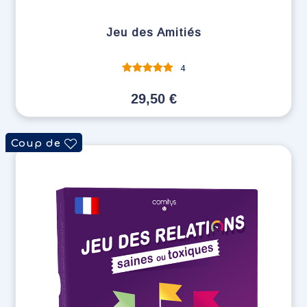
Jeu des Amitiés
4
Note
sur 5
29,50
€
Coup de