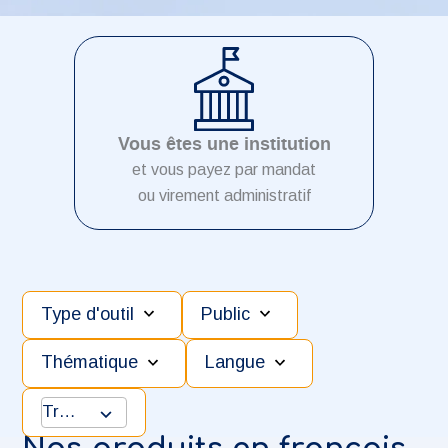
Vous êtes une institution
et vous payez par mandat
ou virement administratif
Type d'outil
Public
Thématique
Langue
Trier
3
results