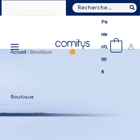
Aller
Search
Newsletter
au
for:
contenu
Pa
nie
0
r/
0,
Boutique
Accueil
/
00
€
Boutique