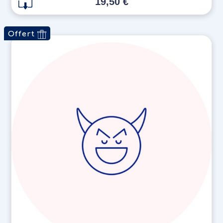
19,50
€
Offert