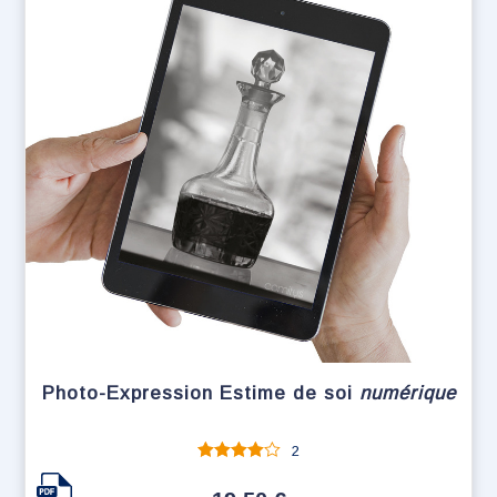
Photo-Expression Estime de soi
numérique
2
Note
sur
5