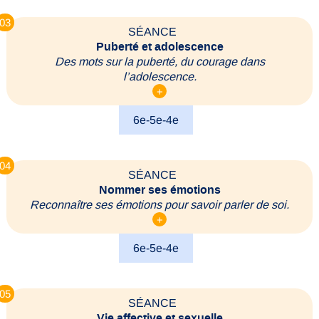
03
SÉANCE
Puberté et adolescence
Des mots sur la puberté, du courage dans
l’adolescence.
+
6e-5e-4e
04
SÉANCE
Nommer ses émotions
Reconnaître ses émotions pour savoir parler de soi.
+
6e-5e-4e
05
SÉANCE
Vie affective et sexuelle