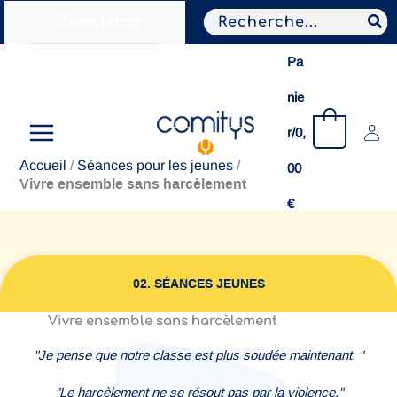
Aller
Search
Newsletter
au
for:
contenu
Pa
nie
0
r/
0,
Accueil
/
Séances pour les jeunes
/
00
Vivre ensemble sans harcèlement
€
02. SÉANCES JEUNES
Vivre ensemble sans harcèlement
"Je pense que notre classe est plus soudée maintenant. "
"Le harcèlement ne se résout pas par la violence."