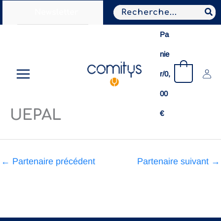
Aller
Search
Newsletter
au
for:
contenu
Pa
nie
0
r/
0,
00
UEPAL
€
←
Partenaire précédent
Partenaire suivant
→