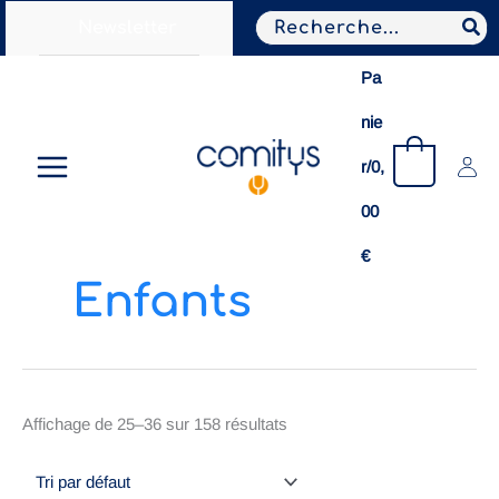
Aller
Search
Newsletter
au
for:
contenu
Pa
nie
0
r/
0,
00
€
Enfants
Affichage de 25–36 sur 158 résultats