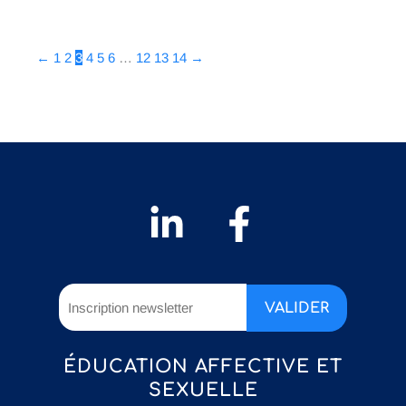
←
1
2
3
4
5
6
…
12
13
14
→
ÉDUCATION AFFECTIVE ET
SEXUELLE