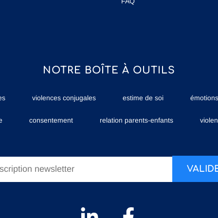
FAQ
NOTRE BOÎTE À OUTILS
es
violences conjugales
estime de soi
émotion
e
consentement
relation parents-enfants
viole