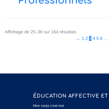
Professionnels
Affichage de 25–36 sur 164 résultats
←
1
2
3
4
5
6
…
ÉDUCATION AFFECTIVE ET
Mon corps c’est moi