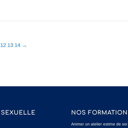
12
13
14
→
 SEXUELLE
NOS FORMATION
Animer un atelier estime de soi