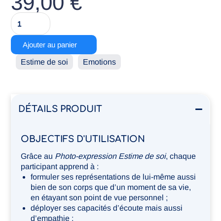
39,00
€
quantité
de
Photo-
Ajouter au panier
expression
Estime
Estime de soi
Emotions
de
soi
DÉTAILS PRODUIT
OBJECTIFS D'UTILISATION
Grâce au
Photo-expression Estime de soi
, chaque
participant apprend à :
formuler ses représentations de lui-même aussi
bien de son corps que d’un moment de sa vie,
en étayant son point de vue personnel ;
déployer ses capacités d’écoute mais aussi
d’empathie ;