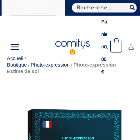
Aller
Search
Newsletter
au
for:
contenu
Pa
nie
0
r/
0,
Accueil
/
00
Photo-expression
Boutique
/
Photo-expression
/
Estime de soi
€