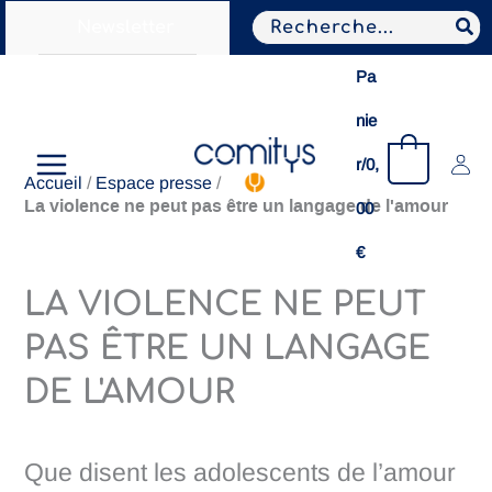
Aller
Search
Newsletter
au
for:
contenu
Pa
nie
0
r/
0,
Accueil
/
Espace presse
/
La violence ne peut pas être un langage de l'amour
00
€
LA VIOLENCE NE PEUT
PAS ÊTRE UN LANGAGE
DE L'AMOUR
Que disent les adolescents de l’amour