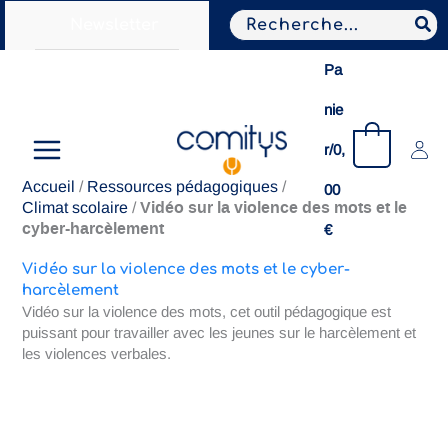
Aller
Search
Newsletter
au
for:
contenu
Pa
nie
0
r/
0,
Accueil
/
Ressources pédagogiques
/
00
Vidéo sur la violence des mots et le
Climat scolaire
/
cyber-harcèlement
€
Vidéo sur la violence des mots et le cyber-
harcèlement
Vidéo sur la violence des mots, cet outil pédagogique est
puissant pour travailler avec les jeunes sur le harcèlement et
les violences verbales.