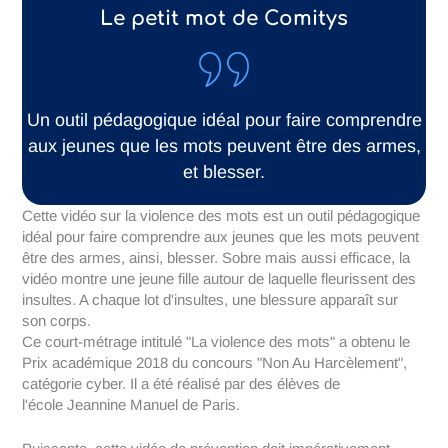
Le petit mot de Comitys
Un outil pédagogique idéal pour faire comprendre
aux jeunes que les mots peuvent être des armes,
et blesser.
Cette vidéo sur la violence des mots est un outil pédagogique
idéal pour faire comprendre aux jeunes que les mots peuvent
être des armes, ainsi, blesser. Sobre mais aussi efficace, la
vidéo montre une jeune fille autour de laquelle fleurissent des
insultes. A chaque lot d'insultes, une blessure apparaît sur
son corps.
Ce court-métrage intitulé "La violence des mots" a obtenu le
Prix académique 2018 du concours "Non Au Harcèlement",
catégorie cyber. Il a été réalisé par des élèves de
l'école Jeannine Manuel de Paris.