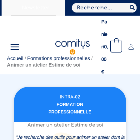
Aller
Search
Newsletter
au
for:
contenu
Pa
nie
0
r/
0,
Accueil
/
Formations professionnelles
/
00
Animer un atelier Estime de soi
€
INTRA-02
FORMATION
PROFESSIONNELLE
Animer un atelier Estime de soi
"Je recherche des outils pour animer un atelier dont la