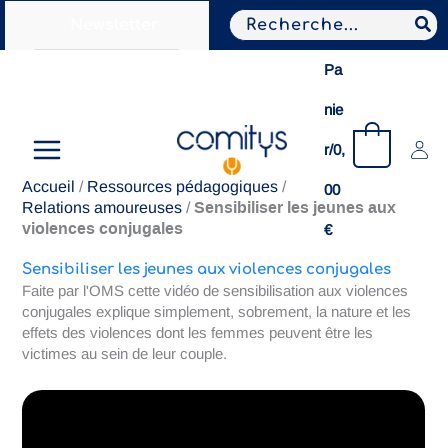
Aller
Search
Newsletter
au
for:
contenu
Pa
nie
0
r/
0,
Accueil
/
Ressources pédagogiques
/
00
Sensibiliser les jeunes aux
Relations amoureuses
/
violences conjugales
€
Sensibiliser les jeunes aux violences conjugales
Faite par l'OMS cette vidéo de sensibilisation aux violences
conjugales explique simplement, sobrement, la nature et les
effets des violences dont les femmes peuvent être les
victimes au sein de leur couple.