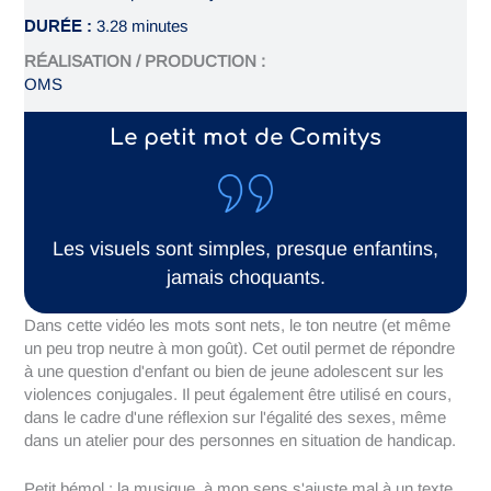
DURÉE :
3.28 minutes
RÉALISATION / PRODUCTION :
OMS
Le petit mot de Comitys
Les visuels sont simples, presque enfantins,
jamais choquants.
Dans cette vidéo les mots sont nets, le ton neutre (et même
un peu trop neutre à mon goût). Cet outil permet de répondre
à une question d'enfant ou bien de jeune adolescent sur les
violences conjugales. Il peut également être utilisé en cours,
dans le cadre d'une réflexion sur l'égalité des sexes, même
dans un atelier pour des personnes en situation de handicap.
Petit bémol : la musique, à mon sens s'ajuste mal à un texte