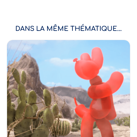
DANS LA MÊME THÉMATIQUE...
Sentiments amoureux
Relations amoureuses
Séduction