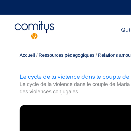
Aller
au
contenu
Qui
Accueil
/
Ressources pédagogiques
/
Relations amou
Le cycle de la violence dans le couple de
Le cycle de la violence dans le couple de Maria e
des violences conjugales.