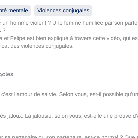
nté mentale
Violences conjugales
ec un homme violent ? Une femme humiliée par son parten
s ?
a et Felipe est bien expliqué à travers cette vidéo, qui 
licat des violences conjugales.
gales
 c’est l’amour de sa vie. Selon vous, est-il possible qu’
rès jaloux. La jalousie, selon vous, est-elle une preuve 
eiller sa partenaire ou son partenaire, est-ce normal ? Qu