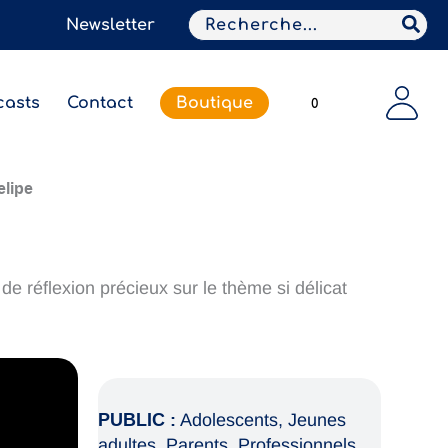
Search
Newsletter
for:
casts
Contact
Boutique
0
elipe
de réflexion précieux sur le thème si délicat
PUBLIC :
Adolescents, Jeunes
adultes, Parents, Professionnels