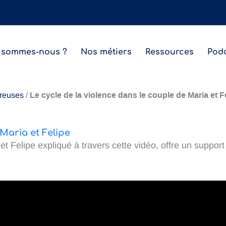
 sommes-nous ?
Nos métiers
Ressources
Pod
Le cycle de la violence dans le couple de Maria et F
reuses
/
 Maria et Felipe
t Felipe expliqué à travers cette vidéo, offre un support 