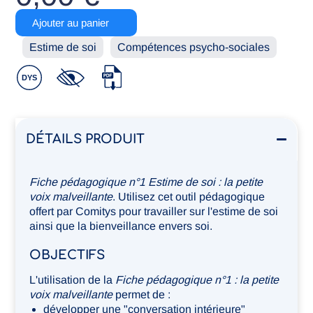
quantité
Ajouter au panier
de
Fiche
Estime de soi
Compétences psycho-sociales
1
-
La
petite
voix
malveillante
DÉTAILS PRODUIT
Fiche pédagogique n°1 Estime de soi : la petite
voix malveillante
. Utilisez cet outil pédagogique
offert par Comitys pour travailler sur l'estime de soi
ainsi que la bienveillance envers soi.
OBJECTIFS
L'utilisation de la
Fiche pédagogique n°1 : la petite
voix malveillante
permet de :
développer une "conversation intérieure"