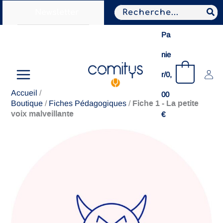
Aller
Search
Newsletter
au
for:
contenu
Pa
nie
0
r/
0,
Accueil
/
00
Fiche 1 - La petite
Boutique
/
Fiches Pédagogiques
/
voix malveillante
€