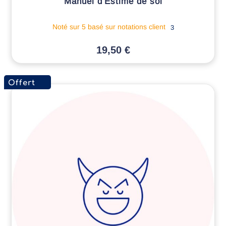
Manuel d'Estime de soi
Noté
sur 5 basé sur
notations client
3
19,50
€
Offert