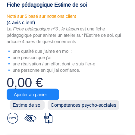
Fiche pédagogique Estime de soi
Noté
sur 5 basé sur
notations client
(
4
avis client)
La
Fiche pédagogique n°6 : le blason
est une fiche
pédagogique pour animer un atelier sur l’Estime de soi, qui
articule 4 axes de questionnements :
une qualité que j’aime en moi ;
une passion que j’ai ;
une réalisation / un effort dont je suis fier-e ;
une personne en qui j’ai confiance.
0,00
€
quantité
Ajouter au panier
de
Fiche
Estime de soi
Compétences psycho-sociales
6
-
Le
Blason