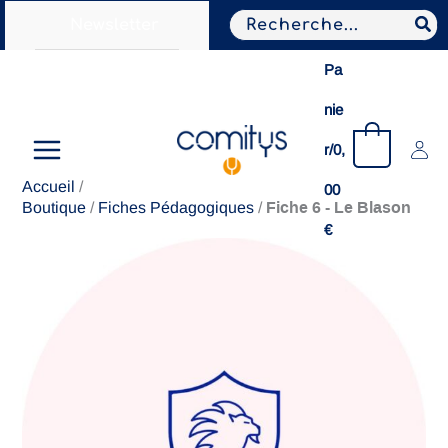
Aller
Search
Newsletter
au
for:
contenu
Pa
nie
0
r/
0,
Accueil
/
00
Fiche 6 - Le Blason
Boutique
/
Fiches Pédagogiques
/
€