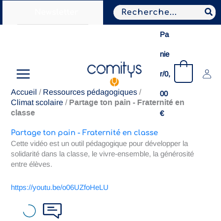
Aller
Search
Newsletter
au
for:
contenu
Pa
nie
0
r/
0,
Accueil
/
Ressources pédagogiques
/
00
Partage ton pain - Fraternité en
Climat scolaire
/
classe
€
Partage ton pain - Fraternité en classe
Cette vidéo est un outil pédagogique pour développer la
solidarité dans la classe, le vivre-ensemble, la générosité
entre élèves.
https://youtu.be/o06UZfoHeLU