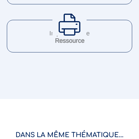
Imprimer cette
Ressource
DANS LA MÊME THÉMATIQUE...
Aimer son corps