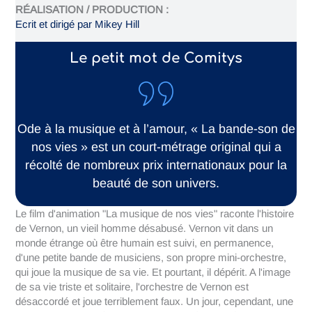
RÉALISATION / PRODUCTION :
Ecrit et dirigé par Mikey Hill
Le petit mot de Comitys
Ode à la musique et à l’amour, « La bande-son de
nos vies » est un court-métrage original qui a
récolté de nombreux prix internationaux pour la
beauté de son univers.
Le film d'animation "La musique de nos vies" raconte l'histoire
de Vernon, un vieil homme désabusé. Vernon vit dans un
monde étrange où être humain est suivi, en permanence,
d'une petite bande de musiciens, son propre mini-orchestre,
qui joue la musique de sa vie. Et pourtant, il dépérit. A l'image
de sa vie triste et solitaire, l'orchestre de Vernon est
désaccordé et joue terriblement faux. Un jour, cependant, une