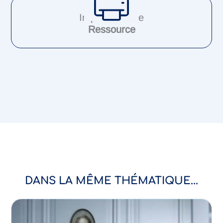
Imprimer cette
Ressource
DANS LA MÊME THÉMATIQUE...
Compétences psycho-sociales
Estime de soi