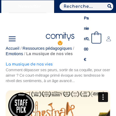
Aller
Search
Newsletter
au
for:
contenu
Pa
nie
0
r/
0,
Accueil
/
Ressources pédagogiques
/
00
La musique de nos vies
Emotions
/
€
La musique de nos vies
Comment dépasser ses peurs, sortir de sa coquille, pour oser
aimer ? Ce court-métrage primé évoque avec tendresse le
réveil des sentiments, à un âge avancé...