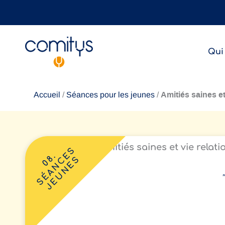
Aller
au
contenu
Qui
Amitiés saines et
Accueil
/
Séances pour les jeunes
/
Amitiés saines et vie relati
SÉANCES
08.
JEUNES
"