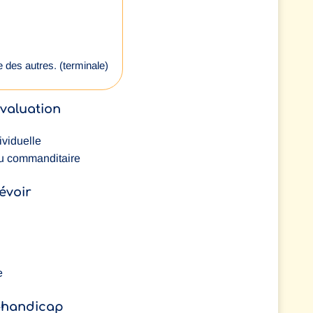
e des autres. (terminale)
évaluation
ividuelle
au commanditaire
évoir
e
é-handicap