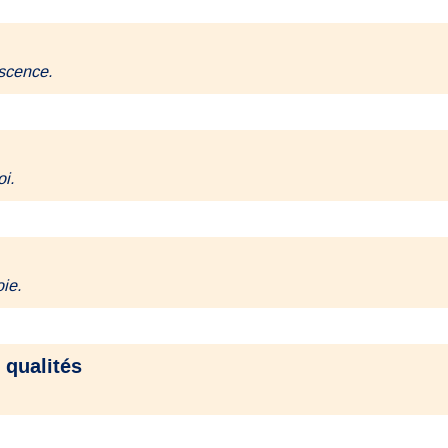
escence.
i.
ie.
 qualités