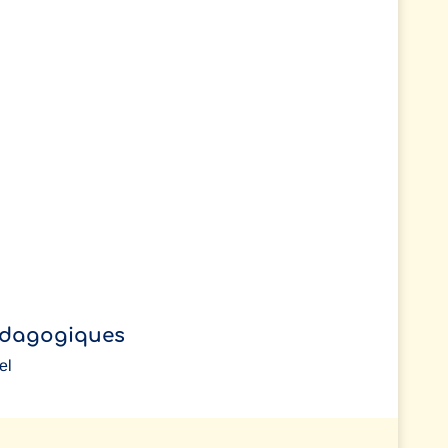
édagogiques
el