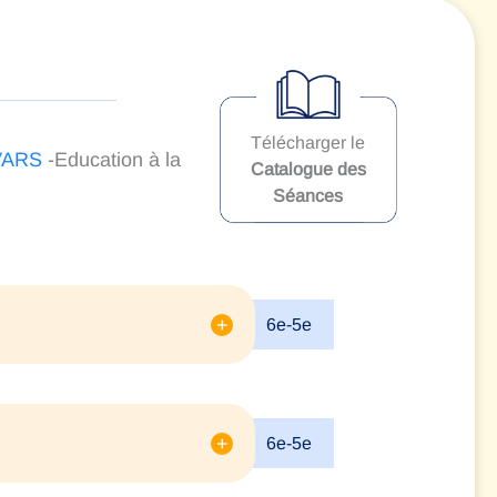
Télécharger le
VARS
-Education à la
Catalogue des
Séances
+
6e-5e
+
6e-5e