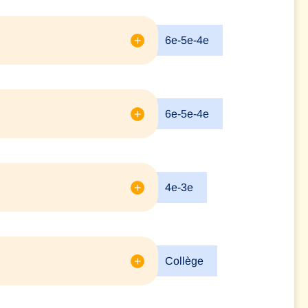
+
6e-5e-4e
+
6e-5e-4e
+
4e-3e
+
Collège