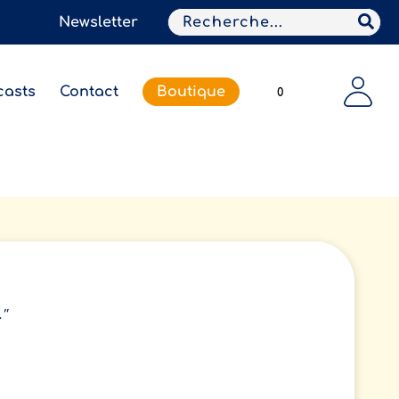
Search
Newsletter
for:
casts
Contact
Boutique
0
."