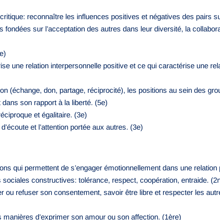
ritique: reconnaître les influences positives et négatives des pairs su
 fondées sur l’acceptation des autres dans leur diversité, la collabora
e)
rise une relation interpersonnelle positive et ce qui caractérise une rel
ation (échange, don, partage, réciprocité), les positions au sein des g
ans son rapport à la liberté. (5e)
éciproque et égalitaire. (3e)
’écoute et l’attention portée aux autres. (3e)
ons qui permettent de s’engager émotionnellement dans une relation p
 sociales constructives: tolérance, respect, coopération, entraide. (2
er ou refuser son consentement, savoir être libre et respecter les autre
es manières d’exprimer son amour ou son affection. (1ère)